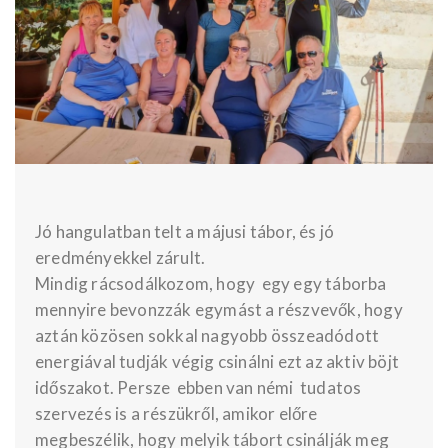
Jó hangulatban telt a májusi tábor, és jó
eredményekkel zárult.
Mindig rácsodálkozom, hogy egy egy táborba
mennyire bevonzzák egymást a részvevők, hogy
aztán közösen sokkal nagyobb összeadódott
energiával tudják végig csinálni ezt az aktiv böjt
időszakot. Persze ebben van némi tudatos
szervezés is a részükről, amikor előre
megbeszélik, hogy melyik tábort csinálják meg