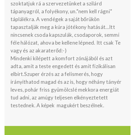
szoktatjuk rá a szervezetünket a szilárd
tápanyagról, a folyékony, un.”nem kell rágni”
táplálékra. A vendégek a saját bőrükön
tapasztalják meg a kúra jótékony hatását…Itt
nincsenek csoda kapszulák, csodaporok, semmi
féle hálózat, ahova be kellene lépned. Itt csak Te
vagy és az akaraterőd:-)
Mindenki kilépett a komfort zónájából és azt
adta, amit a teste engedett és amit fizikálisan
elbirt.Szuper érzés az a felismerés, hogy
irányithatod magad és az is, hogy néhány tányér
leves, pohár friss gyümölcslé mekkora energiát
tud adni, az amúgy teljesen elkényeztetett
testednek. A képek magukért beszélnek.