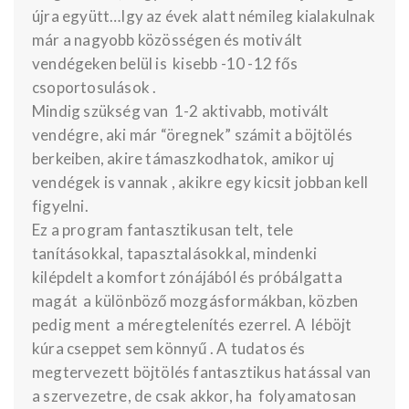
újra együtt…Igy az évek alatt némileg kialakulnak
már a nagyobb közösségen és motivált
vendégeken belül is kisebb -10 -12 fős
csoportosulások .
Mindig szükség van 1-2 aktivabb, motivált
vendégre, aki már “öregnek” számit a böjtölés
berkeiben, akire támaszkodhatok, amikor uj
vendégek is vannak , akikre egy kicsit jobban kell
figyelni.
Ez a program fantasztikusan telt, tele
tanításokkal, tapasztalásokkal, mindenki
kilépdelt a komfort zónájából és próbálgatta
magát a különböző mozgásformákban, közben
pedig ment a méregtelenítés ezerrel. A léböjt
kúra cseppet sem könnyű . A tudatos és
megtervezett böjtölés fantasztikus hatással van
a szervezetre, de csak akkor, ha folyamatosan