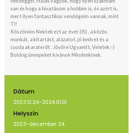
vendéggel. Hálás vagyok, hogy ilyen szakmám
van és hogy a hivatásom a hobbim is, és azért is,
mert ilyen fantasztikus vendégeim vannak, mint
TI!
Köszönöm Nektek ezt az évet (IS) , a közös
munkát, a kitartást, alázatot, jó kedvet és a
csoda akaraterőt . Jövőre Ugyanitt, Veletek:-)
Boldog ünnepeket kivánok Mindenkinek.
Dátum
2023.12.24-2024.01.01
Helyszín
2023-december 24.