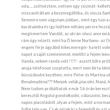
oda…..szétnéztem, vettem egy csizmát- kellett
visszasétáltam a buszmegállóba..és vissza S
Semmire nem vágytam jobban , mint egy tusra 
barátaimba és igy leültem néhány percre hozzá
megismertem Vandát, az ukrán-olasz anorexiást
rám úgy nézett, mint ha Ő lenne Nurbanu- az 
engem férje ágyából kikecmeregni- ha lett voln
napot a saját szemeimmel, mielőtt a fejem lee
Vanda, nekem randa volt !!!!!- aszott bőre pró
anyja telefonon szoptatta, mert nem birta látn
búcsúzkodni kezdtem, mire Peter és Martina ut
Benalmadéna??? Menjek velük,piacolni. Naná,
Nem tudom próbáltatok e már 16 órán keresztül 
keresztül Angolul gondolkodni, válaszolni, bes
napos piacolásból ,olyan a fejem, mint a norma
fullig tele van. Csak nézek ki a fejemből és a