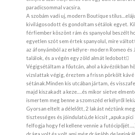
paradicsommal vacsira.
A szobám vadi uj, modern Boutique stilus…eláju
kivilágosodott és gondoltam sétálok egyet. Ki
férfiember köszönt rám és spanyolul beszélt
egyetlen szót sem értek spanyolul, mire válto
az áfonyámból az erkélyre- modern Romeo és Ju
találok, és a végén egy zöld almát ledobott
Végigsétáltam a főutcán, ahol a kávézókban 
vizslattak végig, éreztem a frissn pörkölt kávé
sétának.Minden kis utcában jártam, és visszaf
majd kiszakadt a keze….és mikor sietve elmen
ismertem meg benne a szomszéd erkélyről le
Gyorsan eltelt a délelőtt, 2 lakást néztünk meg
tisztességes és jóindulatú,de kicsit „apuka pic
felfogja hogy fel kellene vennie a futócipőjét…
drága volt és volt ami még drágább,de leginkáb