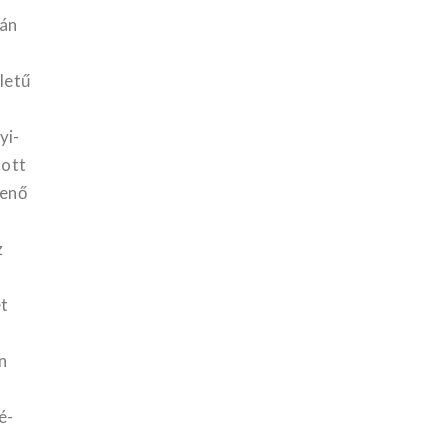
tán
letű
yi-
tott
menő
z
et
n
é-
k……