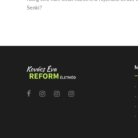
Senki?
-
-
-
-