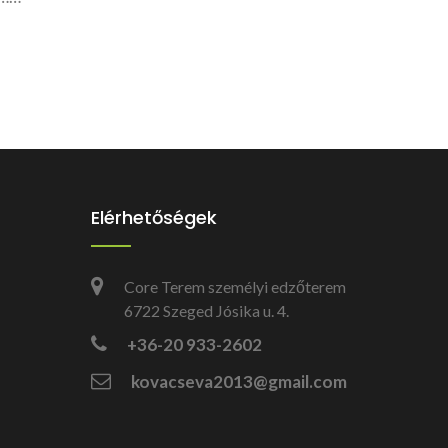
Elérhetőségek
Core Terem személyi edzőterem
6722 Szeged Jósika u. 4.
+36-20 933-2602
kovacseva2013@gmail.com