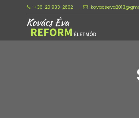
+36-20 933-2602
kovacseva2013@gma