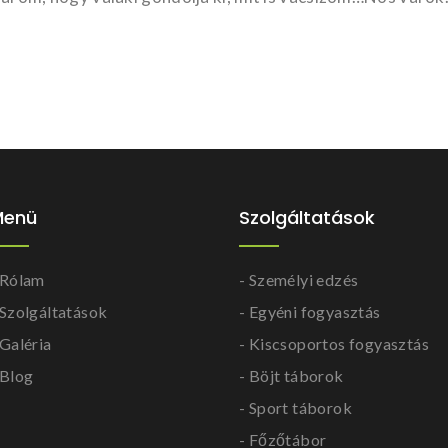
Menü
Szolgáltatások
 Rólam
- Személyi edzés
 Szolgáltatások
- Egyéni fogyasztás
 Galéria
- Kiscsoportos fogyasztás
 Blog
- Böjt táborok
- Sport táborok
- Főzőtábor