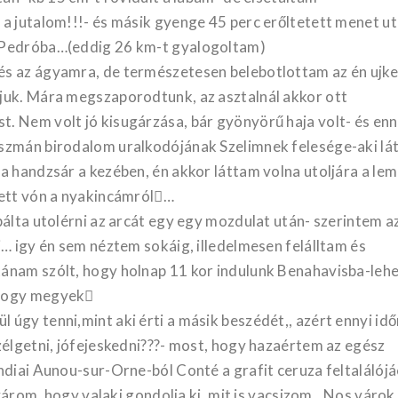
 a jutalom!!!- és másik gyenge 45 perc erőltetett menet u
anPedróba…(eddig 26 km-t gyalogoltam)
és az ágyamra, de természetesen belebotlottam az én ujke
juk. Mára megszaporodtunk, az asztalnál akkor ott
. Nem volt jó kisugárzása, bár gyönyörű haja volt- és enn
Oszmán birodalom uralkodójának Szelimnek felesége-aki lá
a handzsár a kezében, én akkor láttam volna utoljára a le
sett vón a nyakincámról…
bálta utolérni az arcát egy egy mozdulat után- szerintem a
i… igy én sem néztem sokáig, illedelmesen felálltam és
ánam szólt, hogy holnap 11 kor indulunk Benahavisba-leh
 hogy megyek
úgy tenni,mint aki érti a másik beszédét,, azért ennyi idő
zélgetni, jófejeskedni???- most, hogy hazaértem az egész
ndiai Aunou-sur-Orne-ból Conté a grafit ceruza feltalálójá
zt várom, hogy valaki gondolja ki, mit is vacsizom…Nos váro