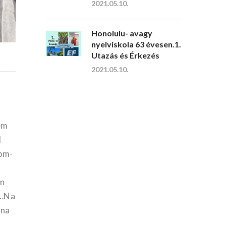
2021.05.10.
Honolulu- avagy
nyelviskola 63 évesen.1.
Utazás és Érkezés
2021.05.10.
em
l
com-
en
l…Na
…na