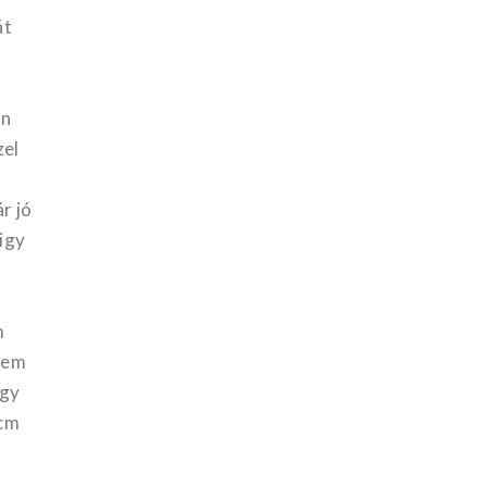
át
on
zel
r jó
 igy
m
ztem
egy
 cm