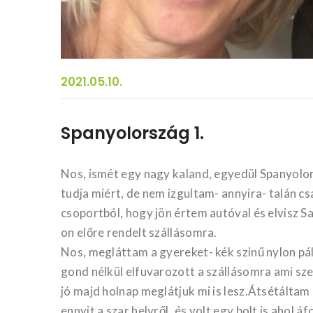
2021.05.10.
Spanyolország 1.
Nos, ismét egy nagy kaland, egyedül Spanyolo
tudja miért, de nem izgultam- annyira- talán c
csoportból, hogy jön értem autóval és elvisz 
on előre rendelt szállásomra.
Nos, megláttam a gyereket- kék szinű nylon p
gond nélkül elfuvarozott a szállásomra ami sze
jó majd holnap meglátjuk mi is lesz.Átsétáltam 
ennyit a szar helyről..és volt egy bolt is ahol 