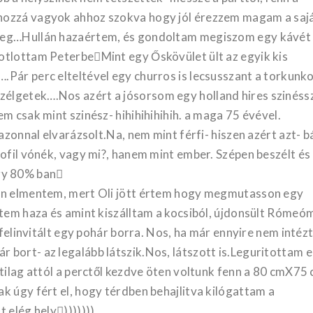
hozzá vagyok ahhoz szokva hogy jól érezzem magam a saj
 meg…Hullán hazaértem, és gondoltam megiszom egy kávét
otlottam PeterbeMint egy Őskövület ült az egyik kis
.Pár perc elteltével egy churros is lecsusszant a torkunk
élgetek….Nos azért a jósorsom egy holland hires szinéss
m csak mint szinész- hihihihihihih. a maga 75 évével.
azonnal elvarázsolt.Na, nem mint férfi- hiszen azért azt- bá
dofil vónék, vagy mi?, hanem mint ember. Szépen beszélt és
gy 80% ban
tán elmentem, mert Oli jött értem hogy megmutasson egy
ttem haza és amint kiszálltam a kocsiból, újdonsült Rómeó
s felinvitált egy pohár borra. Nos, ha már ennyire nem inté
 bort- az legalább látszik.Nos, látszott is.Leguritottam 
atilag attól a perctől kezdve öten voltunk fenn a 80 cmX75
k úgy fért el, hogy térdben behajlitva kilógattam a
 elég hely)))))))