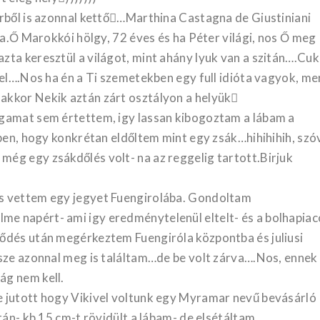
erből is azonnal kettő…Marthina Castagna de Giustiniani
ja.Ő Marokkói hölgy, 72 éves és ha Péter világi, nos Ő meg
ta keresztül a világot, mint ahány lyuk van a szitán….Cuki
tel….Nos ha én a Ti szemetekben egy full idióta vagyok, me
akkor Nekik aztán zárt osztályon a helyük
agamat sem értettem, igy lassan kibogoztam a lábam a
lben, hogy konkrétan eldőltem mint egy zsák…hihihihih, szó
ég egy zsákdőlés volt- na az reggelig tartott.Birjuk
s vettem egy jegyet Fuengirolába. Gondoltam
e napért- ami igy eredménytelenül eltelt- és a bolhapia
ődés után megérkeztem Fuengiróla központba és juliusi
rsze azonnal meg is találtam…de be volt zárva….Nos, ennek
ág nem kell.
e jutott hogy Vikivel voltunk egy Myramar nevű bevásárló
tán- kb 15 cm-t rövidült a lábam- de elsétáltam