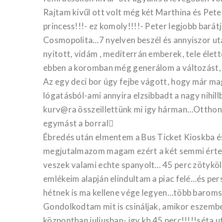
Rajtam kivűl ott volt még két Marthina és Pet
princess!!!- ez komoly!!!!- Peter legjobb barát
Cosmopolita…7 nyelven beszél és annyiszor utaz
nyitott, vidám , mediterrán emberek, tele élet
ebben a koromban még generálom a változást, 
Az egy deci bor úgy fejbe vágott, hogy már m
lógatásból-ami annyira elzsibbadt a nagy nihil
kurv@ra összeillettünk mi igy hárman…Otthon m
egymást a borral
Ébredés után elmentem a Bus Ticket Kioskba é
megjutalmazom magam ezért a két semmi értelm
veszek valami echte spanyolt… 45 perc zötyköl
emlékeim alapján elindultam a piac felé…és pe
hétnek is ma kellene vége legyen…több baroms
Gondolkodtam mit is csináljak, amikor eszemb
központban juliusban- igy kb 45 perc!!!!!séta u