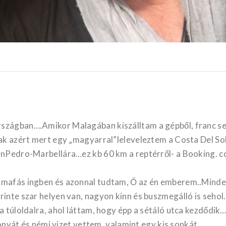
rszágban….Amikor Malagában kiszálltam a gépből, franc s
sak azért mert egy „magyarral”leleveleztem a Costa Del So
SanPedro-Marbellára…ez kb 60 km a reptérről- a Booking. 
álmafás ingben és azonnal tudtam, Ő az én emberem..Mind
rinte szar helyen van, nagyon kinn és buszmegálló is seho
a túloldalra, ahol láttam, hogy épp a sétáló utca kezdődik
áfonyát és némi vizet vettem, valamint egy kis sonkát