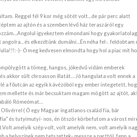
ltam. Reggel fél 9 kor még sötét volt…de pár perc alatt
léptem az ajtón és a szemben lévő ház teraszáról egy
 hozzám…Angolul igyekeztem elmondani hogy gyakorlatola
tt angolra…és elkezdtünk dumálni…Én néha fel-. feldobtam 
lia!!!:-)- Ő meg kedvesen elmondta hogy hol a piac mit ho
hömpölygött a tömeg, hangos, jókedvű vidám emberek
 és akkor sült chroasson illatát… Jó hangulata volt ennek a
elé a főutcán az egyik kávézóból egy ember integetett, ho
tem mellette és már becsuktam magam mögött az ajtót, ak
kiabáló Rómeómat…
 Olivérrel ( Ő egy Magyar ingatlanos család fia, bár
i fia” és tutyimutyi- nos, én ötször körbefutom a várost mir
.).Volt amelyik szép volt, volt amelyik nem, volt amelyik n
b a helyszínek nem tetszettek- messze a parttól, fenn a