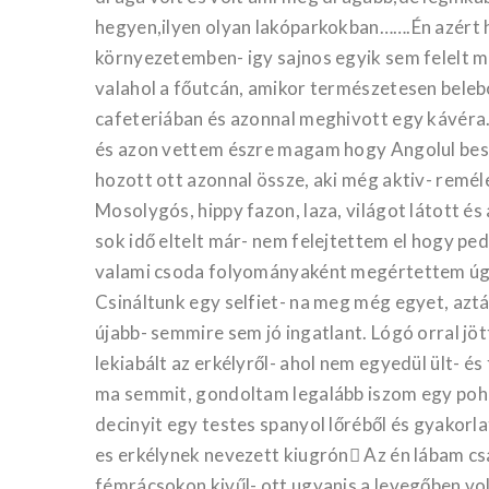
hegyen,ilyen olyan lakóparkokban…….Én azért 
környezetemben- igy sajnos egyik sem felelt
valahol a főutcán, amikor természetesen beleb
cafeteriában és azonnal meghivott egy kávéra…
és azon vettem észre magam hogy Angolul besz
hozott ott azonnal össze, aki még aktiv- reméle
Mosolygós, hippy fazon, laza, világot látott és 
sok idő eltelt már- nem felejtettem el hogy pe
valami csoda folyományaként megértettem ú
Csináltunk egy selfiet- na meg még egyet, az
újabb- semmire sem jó ingatlant. Lógó orral jö
lekiabált az erkélyről- ahol nem egyedül ült- é
ma semmit, gondoltam legalább iszom egy pohár
decinyit egy testes spanyol lőréből és gyakorl
es erkélynek nevezett kiugrón Az én lábam csa
fémrácsokon kivűl- ott ugyanis a levegőben volt